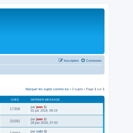
Inscription
Connexion
Marquer les sujets comme lus
• 3 sujets • Page
1
sur
1
VUES
DERNIER MESSAGE
par
jean
17306
02 juil. 2018, 08:19
par
jean
31091
28 juin 2018, 07:43
par
salto