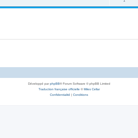
1
Développé par
phpBB
® Forum Software © phpBB Limited
Traduction française officielle
©
Miles Cellar
Confidentialité
|
Conditions