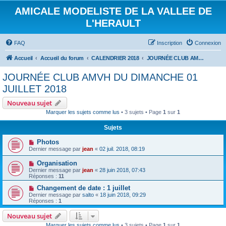
AMICALE MODELISTE DE LA VALLEE DE
L'HERAULT
FAQ
Inscription
Connexion
Accueil
Accueil du forum
CALENDRIER 2018
JOURNÉE CLUB AMVH DU DIMANCHE 01 JUILLET 2018
JOURNÉE CLUB AMVH DU DIMANCHE 01
JUILLET 2018
Nouveau sujet
Marquer les sujets comme lus
• 3 sujets • Page
1
sur
1
Sujets
Photos
Dernier message par
jean
«
02 juil. 2018, 08:19
Organisation
Dernier message par
jean
«
28 juin 2018, 07:43
Réponses :
11
Changement de date : 1 juillet
Dernier message par
salto
«
18 juin 2018, 09:29
Réponses :
1
Nouveau sujet
Marquer les sujets comme lus
• 3 sujets • Page
1
sur
1