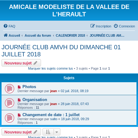
AMICALE MODELISTE DE LA VALLEE DE
L'HERAULT
FAQ
Inscription
Connexion
Accueil
Accueil du forum
CALENDRIER 2018
JOURNÉE CLUB AMVH DU DIMANCHE 01 JUILLET 2018
JOURNÉE CLUB AMVH DU DIMANCHE 01
JUILLET 2018
Nouveau sujet
Marquer les sujets comme lus
• 3 sujets • Page
1
sur
1
Sujets
Photos
Dernier message par
jean
«
02 juil. 2018, 08:19
Organisation
Dernier message par
jean
«
28 juin 2018, 07:43
Réponses :
11
Changement de date : 1 juillet
Dernier message par
salto
«
18 juin 2018, 09:29
Réponses :
1
Nouveau sujet
Marquer les sujets comme lus
• 3 sujets • Page
1
sur
1