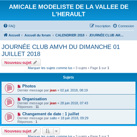
AMICALE MODELISTE DE LA VALLEE DE
L'HERAULT
FAQ
Inscription
Connexion
Accueil
Accueil du forum
CALENDRIER 2018
JOURNÉE CLUB AMVH DU DIMANCHE 01 JUILLET 2018
JOURNÉE CLUB AMVH DU DIMANCHE 01
JUILLET 2018
Nouveau sujet
Marquer les sujets comme lus
• 3 sujets • Page
1
sur
1
Sujets
Photos
Dernier message par
jean
«
02 juil. 2018, 08:19
Organisation
Dernier message par
jean
«
28 juin 2018, 07:43
Réponses :
11
Changement de date : 1 juillet
Dernier message par
salto
«
18 juin 2018, 09:29
Réponses :
1
Nouveau sujet
Marquer les sujets comme lus
• 3 sujets • Page
1
sur
1