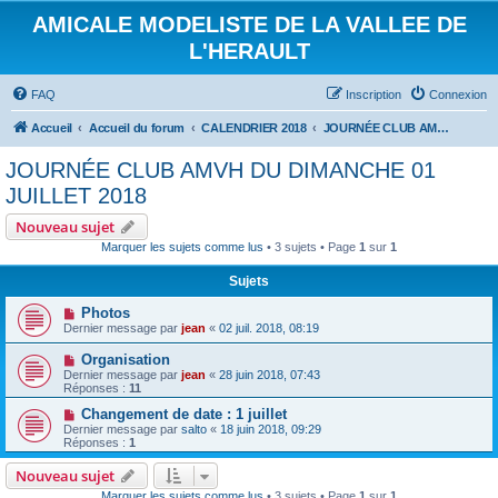
AMICALE MODELISTE DE LA VALLEE DE
L'HERAULT
FAQ
Inscription
Connexion
Accueil
Accueil du forum
CALENDRIER 2018
JOURNÉE CLUB AMVH DU DIMANCHE 01 JUILLET 2018
JOURNÉE CLUB AMVH DU DIMANCHE 01
JUILLET 2018
Nouveau sujet
Marquer les sujets comme lus
• 3 sujets • Page
1
sur
1
Sujets
Photos
Dernier message par
jean
«
02 juil. 2018, 08:19
Organisation
Dernier message par
jean
«
28 juin 2018, 07:43
Réponses :
11
Changement de date : 1 juillet
Dernier message par
salto
«
18 juin 2018, 09:29
Réponses :
1
Nouveau sujet
Marquer les sujets comme lus
• 3 sujets • Page
1
sur
1