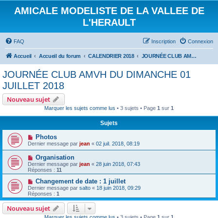
AMICALE MODELISTE DE LA VALLEE DE
L'HERAULT
FAQ
Inscription
Connexion
Accueil
Accueil du forum
CALENDRIER 2018
JOURNÉE CLUB AMVH DU DIMANCHE 01 JUILLET 2018
JOURNÉE CLUB AMVH DU DIMANCHE 01
JUILLET 2018
Nouveau sujet
Marquer les sujets comme lus
• 3 sujets • Page
1
sur
1
Sujets
Photos
Dernier message par
jean
«
02 juil. 2018, 08:19
Organisation
Dernier message par
jean
«
28 juin 2018, 07:43
Réponses :
11
Changement de date : 1 juillet
Dernier message par
salto
«
18 juin 2018, 09:29
Réponses :
1
Nouveau sujet
Marquer les sujets comme lus
• 3 sujets • Page
1
sur
1