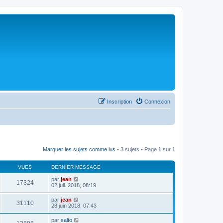
Inscription
Connexion
Marquer les sujets comme lus
• 3 sujets • Page
1
sur
1
VUES
DERNIER MESSAGE
par
jean
17324
02 juil. 2018, 08:19
par
jean
31110
28 juin 2018, 07:43
par
salto