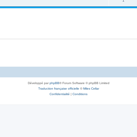
1
Développé par
phpBB
® Forum Software © phpBB Limited
Traduction française officielle
©
Miles Cellar
Confidentialité
|
Conditions