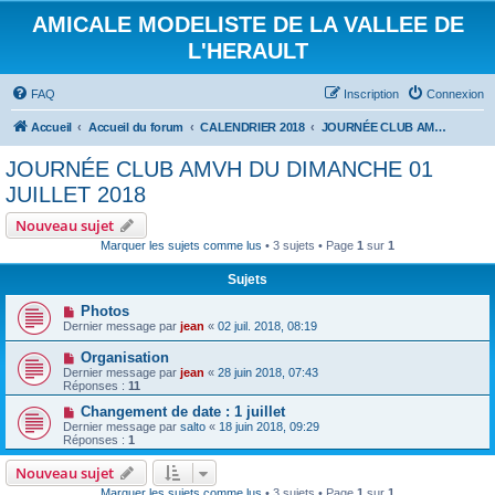
AMICALE MODELISTE DE LA VALLEE DE
L'HERAULT
FAQ
Inscription
Connexion
Accueil
Accueil du forum
CALENDRIER 2018
JOURNÉE CLUB AMVH DU DIMANCHE 01 JUILLET 2018
JOURNÉE CLUB AMVH DU DIMANCHE 01
JUILLET 2018
Nouveau sujet
Marquer les sujets comme lus
• 3 sujets • Page
1
sur
1
Sujets
Photos
Dernier message par
jean
«
02 juil. 2018, 08:19
Organisation
Dernier message par
jean
«
28 juin 2018, 07:43
Réponses :
11
Changement de date : 1 juillet
Dernier message par
salto
«
18 juin 2018, 09:29
Réponses :
1
Nouveau sujet
Marquer les sujets comme lus
• 3 sujets • Page
1
sur
1