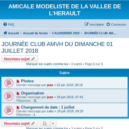
AMICALE MODELISTE DE LA VALLEE DE
L'HERAULT
FAQ
Inscription
Connexion
Accueil
Accueil du forum
CALENDRIER 2018
JOURNÉE CLUB AMVH DU DIMANCHE 01 JUILLET 2018
JOURNÉE CLUB AMVH DU DIMANCHE 01
JUILLET 2018
Nouveau sujet
Marquer les sujets comme lus
• 3 sujets • Page
1
sur
1
Sujets
Photos
Dernier message par
jean
«
02 juil. 2018, 08:19
Organisation
Dernier message par
jean
«
28 juin 2018, 07:43
Réponses :
11
Changement de date : 1 juillet
Dernier message par
salto
«
18 juin 2018, 09:29
Réponses :
1
Nouveau sujet
Marquer les sujets comme lus
• 3 sujets • Page
1
sur
1