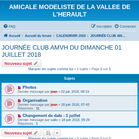
AMICALE MODELISTE DE LA VALLEE DE
L'HERAULT
FAQ
Inscription
Connexion
Accueil
Accueil du forum
CALENDRIER 2018
JOURNÉE CLUB AMVH DU DIMANCHE 01 JUILLET 2018
JOURNÉE CLUB AMVH DU DIMANCHE 01
JUILLET 2018
Nouveau sujet
Marquer les sujets comme lus
• 3 sujets • Page
1
sur
1
Sujets
Photos
Dernier message par
jean
«
02 juil. 2018, 08:19
Organisation
Dernier message par
jean
«
28 juin 2018, 07:43
Réponses :
11
Changement de date : 1 juillet
Dernier message par
salto
«
18 juin 2018, 09:29
Réponses :
1
Nouveau sujet
Marquer les sujets comme lus
• 3 sujets • Page
1
sur
1