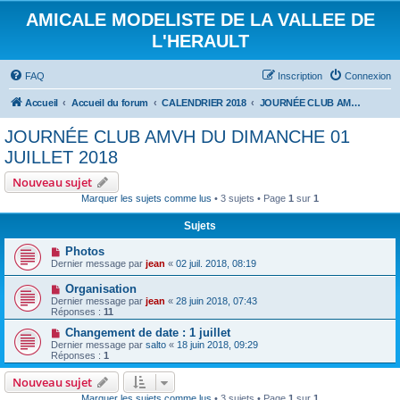
AMICALE MODELISTE DE LA VALLEE DE
L'HERAULT
FAQ
Inscription
Connexion
Accueil
Accueil du forum
CALENDRIER 2018
JOURNÉE CLUB AMVH DU DIMANCHE 01 JUILLET 2018
JOURNÉE CLUB AMVH DU DIMANCHE 01
JUILLET 2018
Nouveau sujet
Marquer les sujets comme lus
• 3 sujets • Page
1
sur
1
Sujets
Photos
Dernier message par
jean
«
02 juil. 2018, 08:19
Organisation
Dernier message par
jean
«
28 juin 2018, 07:43
Réponses :
11
Changement de date : 1 juillet
Dernier message par
salto
«
18 juin 2018, 09:29
Réponses :
1
Nouveau sujet
Marquer les sujets comme lus
• 3 sujets • Page
1
sur
1