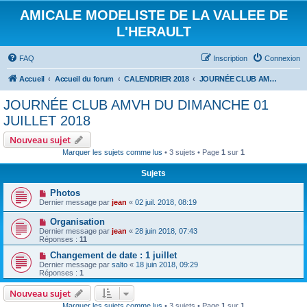
AMICALE MODELISTE DE LA VALLEE DE
L'HERAULT
FAQ
Inscription
Connexion
Accueil
Accueil du forum
CALENDRIER 2018
JOURNÉE CLUB AMVH DU DIMANCHE 01 JUILLET 2018
JOURNÉE CLUB AMVH DU DIMANCHE 01
JUILLET 2018
Nouveau sujet
Marquer les sujets comme lus
• 3 sujets • Page
1
sur
1
Sujets
Photos
Dernier message par
jean
«
02 juil. 2018, 08:19
Organisation
Dernier message par
jean
«
28 juin 2018, 07:43
Réponses :
11
Changement de date : 1 juillet
Dernier message par
salto
«
18 juin 2018, 09:29
Réponses :
1
Nouveau sujet
Marquer les sujets comme lus
• 3 sujets • Page
1
sur
1