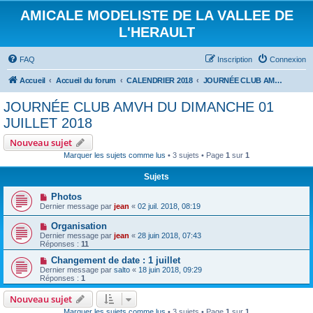
AMICALE MODELISTE DE LA VALLEE DE
L'HERAULT
FAQ
Inscription
Connexion
Accueil
Accueil du forum
CALENDRIER 2018
JOURNÉE CLUB AMVH DU DIMANCHE 01 JUILLET 2018
JOURNÉE CLUB AMVH DU DIMANCHE 01
JUILLET 2018
Nouveau sujet
Marquer les sujets comme lus
• 3 sujets • Page
1
sur
1
Sujets
Photos
Dernier message par
jean
«
02 juil. 2018, 08:19
Organisation
Dernier message par
jean
«
28 juin 2018, 07:43
Réponses :
11
Changement de date : 1 juillet
Dernier message par
salto
«
18 juin 2018, 09:29
Réponses :
1
Nouveau sujet
Marquer les sujets comme lus
• 3 sujets • Page
1
sur
1