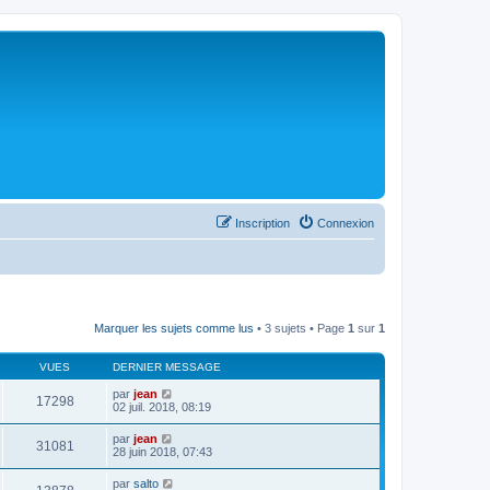
Inscription
Connexion
Marquer les sujets comme lus
• 3 sujets • Page
1
sur
1
VUES
DERNIER MESSAGE
par
jean
17298
02 juil. 2018, 08:19
par
jean
31081
28 juin 2018, 07:43
par
salto