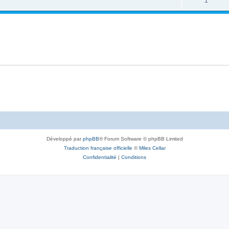
1
Développé par
phpBB
® Forum Software © phpBB Limited
Traduction française officielle
©
Miles Cellar
Confidentialité
|
Conditions