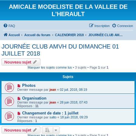
AMICALE MODELISTE DE LA VALLEE DE
L'HERAULT
FAQ
Inscription
Connexion
Accueil
Accueil du forum
CALENDRIER 2018
JOURNÉE CLUB AMVH DU DIMANCHE 01 JUILLET 2018
JOURNÉE CLUB AMVH DU DIMANCHE 01
JUILLET 2018
Nouveau sujet
Marquer les sujets comme lus
• 3 sujets • Page
1
sur
1
Sujets
Photos
Dernier message par
jean
«
02 juil. 2018, 08:19
Organisation
Dernier message par
jean
«
28 juin 2018, 07:43
Réponses :
11
Changement de date : 1 juillet
Dernier message par
salto
«
18 juin 2018, 09:29
Réponses :
1
Nouveau sujet
Marquer les sujets comme lus
• 3 sujets • Page
1
sur
1