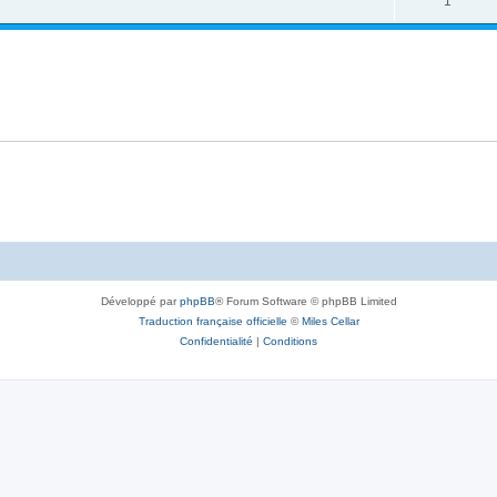
1
Développé par
phpBB
® Forum Software © phpBB Limited
Traduction française officielle
©
Miles Cellar
Confidentialité
|
Conditions