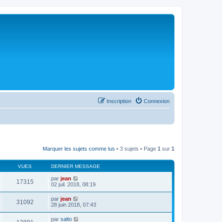
Inscription
Connexion
Marquer les sujets comme lus
• 3 sujets • Page
1
sur
1
VUES
DERNIER MESSAGE
par
jean
17315
02 juil. 2018, 08:19
par
jean
31092
28 juin 2018, 07:43
par
salto