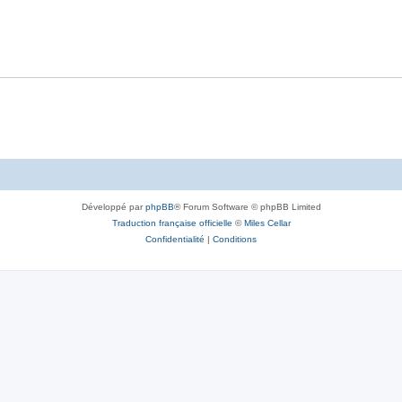
Développé par
phpBB
® Forum Software © phpBB Limited
Traduction française officielle
©
Miles Cellar
Confidentialité
|
Conditions