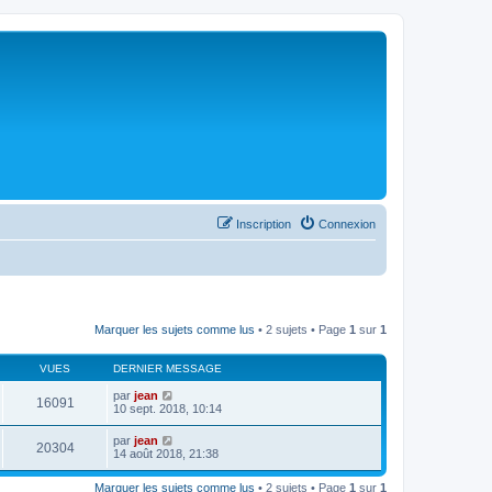
Inscription
Connexion
Marquer les sujets comme lus
• 2 sujets • Page
1
sur
1
VUES
DERNIER MESSAGE
par
jean
16091
10 sept. 2018, 10:14
par
jean
20304
14 août 2018, 21:38
Marquer les sujets comme lus
• 2 sujets • Page
1
sur
1