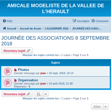
AMICALE MODELISTE DE LA VALLEE DE
L'HERAULT
FAQ
Inscription
Connexion
Accueil
Accueil du forum
CALENDRIER 2018
JOURNÉE DES ASSOCIATIONS 8 SEPTEMBRE 2018
JOURNÉE DES ASSOCIATIONS 8 SEPTEMBRE
2018
Nouveau sujet
Marquer les sujets comme lus
• 2 sujets • Page
1
sur
1
Sujets
Photos
Dernier message par
jean
«
10 sept. 2018, 10:14
Organisation
Dernier message par
jean
«
14 août 2018, 21:38
Réponses :
5
Nouveau sujet
Marquer les sujets comme lus
• 2 sujets • Page
1
sur
1
Aller