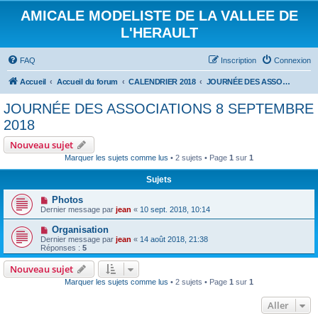
AMICALE MODELISTE DE LA VALLEE DE
L'HERAULT
FAQ
Inscription
Connexion
Accueil
Accueil du forum
CALENDRIER 2018
JOURNÉE DES ASSOCIATIONS 8 SEPTEMBRE 2018
JOURNÉE DES ASSOCIATIONS 8 SEPTEMBRE
2018
Nouveau sujet
Marquer les sujets comme lus
• 2 sujets • Page
1
sur
1
Sujets
Photos
Dernier message par
jean
«
10 sept. 2018, 10:14
Organisation
Dernier message par
jean
«
14 août 2018, 21:38
Réponses :
5
Nouveau sujet
Marquer les sujets comme lus
• 2 sujets • Page
1
sur
1
Aller