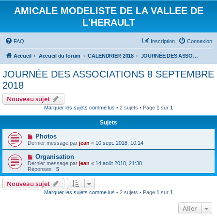
AMICALE MODELISTE DE LA VALLEE DE
L'HERAULT
FAQ
Inscription
Connexion
Accueil
Accueil du forum
CALENDRIER 2018
JOURNÉE DES ASSOCIATIONS 8 SEPTEMBRE 2018
JOURNÉE DES ASSOCIATIONS 8 SEPTEMBRE
2018
Nouveau sujet
Marquer les sujets comme lus
• 2 sujets • Page
1
sur
1
Sujets
Photos
Dernier message par
jean
«
10 sept. 2018, 10:14
Organisation
Dernier message par
jean
«
14 août 2018, 21:38
Réponses :
5
Nouveau sujet
Marquer les sujets comme lus
• 2 sujets • Page
1
sur
1
Aller