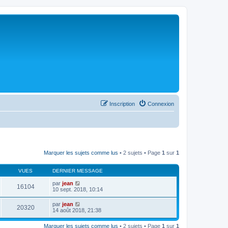
Inscription
Connexion
Marquer les sujets comme lus
• 2 sujets • Page
1
sur
1
VUES
DERNIER MESSAGE
par
jean
16104
10 sept. 2018, 10:14
par
jean
20320
14 août 2018, 21:38
Marquer les sujets comme lus
• 2 sujets • Page
1
sur
1