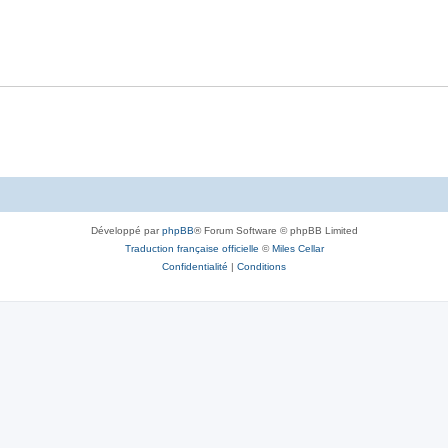
Développé par
phpBB
® Forum Software © phpBB Limited
Traduction française officielle
©
Miles Cellar
Confidentialité
|
Conditions