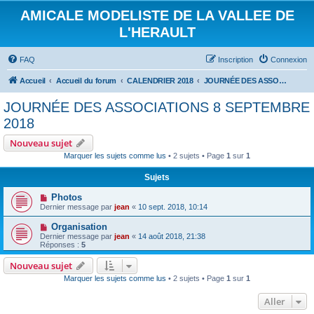
AMICALE MODELISTE DE LA VALLEE DE
L'HERAULT
FAQ
Inscription
Connexion
Accueil
Accueil du forum
CALENDRIER 2018
JOURNÉE DES ASSOCIATIONS 8 SEPTEMBRE 2018
JOURNÉE DES ASSOCIATIONS 8 SEPTEMBRE
2018
Nouveau sujet
Marquer les sujets comme lus
• 2 sujets • Page
1
sur
1
Sujets
Photos
Dernier message par
jean
«
10 sept. 2018, 10:14
Organisation
Dernier message par
jean
«
14 août 2018, 21:38
Réponses :
5
Nouveau sujet
Marquer les sujets comme lus
• 2 sujets • Page
1
sur
1
Aller