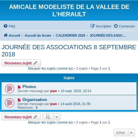
AMICALE MODELISTE DE LA VALLEE DE
L'HERAULT
FAQ
Inscription
Connexion
Accueil
Accueil du forum
CALENDRIER 2018
JOURNÉE DES ASSOCIATIONS 8 SEPTEMBRE 2018
JOURNÉE DES ASSOCIATIONS 8 SEPTEMBRE
2018
Nouveau sujet
Marquer les sujets comme lus
• 2 sujets • Page
1
sur
1
Sujets
Photos
Dernier message par
jean
«
10 sept. 2018, 10:14
Organisation
Dernier message par
jean
«
14 août 2018, 21:38
Réponses :
5
Nouveau sujet
Marquer les sujets comme lus
• 2 sujets • Page
1
sur
1
Aller