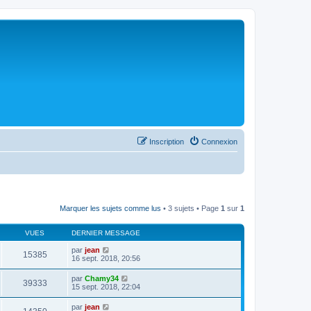
Inscription
Connexion
Marquer les sujets comme lus
• 3 sujets • Page
1
sur
1
VUES
DERNIER MESSAGE
par
jean
15385
16 sept. 2018, 20:56
par
Chamy34
39333
15 sept. 2018, 22:04
par
jean