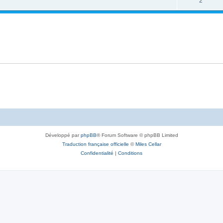
2
Développé par
phpBB
® Forum Software © phpBB Limited
Traduction française officielle
©
Miles Cellar
Confidentialité
|
Conditions