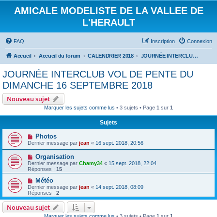
AMICALE MODELISTE DE LA VALLEE DE
L'HERAULT
FAQ
Inscription
Connexion
Accueil
Accueil du forum
CALENDRIER 2018
JOURNÉE INTERCLUB VOL DE PENTE DU DIMANCHE 16 SEPTEMBRE 2018
JOURNÉE INTERCLUB VOL DE PENTE DU
DIMANCHE 16 SEPTEMBRE 2018
Nouveau sujet
Marquer les sujets comme lus
• 3 sujets • Page
1
sur
1
Sujets
Photos
Dernier message par
jean
«
16 sept. 2018, 20:56
Organisation
Dernier message par
Chamy34
«
15 sept. 2018, 22:04
Réponses :
15
Météo
Dernier message par
jean
«
14 sept. 2018, 08:09
Réponses :
2
Nouveau sujet
Marquer les sujets comme lus
• 3 sujets • Page
1
sur
1