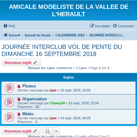
AMICALE MODELISTE DE LA VALLEE DE
L'HERAULT
FAQ
Inscription
Connexion
Accueil
Accueil du forum
CALENDRIER 2018
JOURNÉE INTERCLUB VOL DE PENTE DU DIMANCHE 16 SEPTEMBRE 2018
JOURNÉE INTERCLUB VOL DE PENTE DU
DIMANCHE 16 SEPTEMBRE 2018
Nouveau sujet
Marquer les sujets comme lus
• 3 sujets • Page
1
sur
1
Sujets
Photos
Dernier message par
jean
«
16 sept. 2018, 20:56
Organisation
Dernier message par
Chamy34
«
15 sept. 2018, 22:04
Réponses :
15
Météo
Dernier message par
jean
«
14 sept. 2018, 08:09
Réponses :
2
Nouveau sujet
Marquer les sujets comme lus
• 3 sujets • Page
1
sur
1