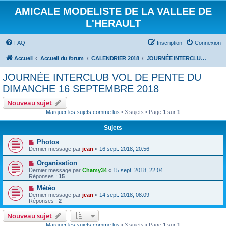
AMICALE MODELISTE DE LA VALLEE DE
L'HERAULT
FAQ
Inscription
Connexion
Accueil
Accueil du forum
CALENDRIER 2018
JOURNÉE INTERCLUB VOL DE PENTE DU DIMANCHE 16 SEPTEMBRE 2018
JOURNÉE INTERCLUB VOL DE PENTE DU
DIMANCHE 16 SEPTEMBRE 2018
Nouveau sujet
Marquer les sujets comme lus
• 3 sujets • Page
1
sur
1
Sujets
Photos
Dernier message par
jean
«
16 sept. 2018, 20:56
Organisation
Dernier message par
Chamy34
«
15 sept. 2018, 22:04
Réponses :
15
Météo
Dernier message par
jean
«
14 sept. 2018, 08:09
Réponses :
2
Nouveau sujet
Marquer les sujets comme lus
• 3 sujets • Page
1
sur
1