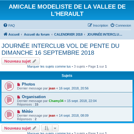
AMICALE MODELISTE DE LA VALLEE DE
L'HERAULT
FAQ
Inscription
Connexion
Accueil
Accueil du forum
CALENDRIER 2018
JOURNÉE INTERCLUB VOL DE PENTE DU DIMANCHE 16 SEPTEMBRE 2018
JOURNÉE INTERCLUB VOL DE PENTE DU
DIMANCHE 16 SEPTEMBRE 2018
Nouveau sujet
Marquer les sujets comme lus
• 3 sujets • Page
1
sur
1
Sujets
Photos
Dernier message par
jean
«
16 sept. 2018, 20:56
Organisation
Dernier message par
Chamy34
«
15 sept. 2018, 22:04
Réponses :
15
Météo
Dernier message par
jean
«
14 sept. 2018, 08:09
Réponses :
2
Nouveau sujet
Marquer les sujets comme lus
• 3 sujets • Page
1
sur
1