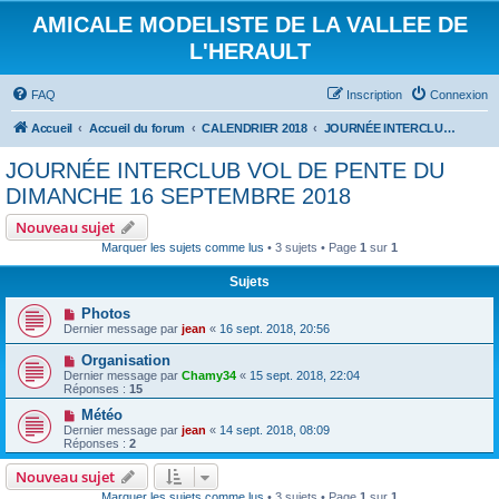
AMICALE MODELISTE DE LA VALLEE DE
L'HERAULT
FAQ
Inscription
Connexion
Accueil
Accueil du forum
CALENDRIER 2018
JOURNÉE INTERCLUB VOL DE PENTE DU DIMANCHE 16 SEPTEMBRE 2018
JOURNÉE INTERCLUB VOL DE PENTE DU
DIMANCHE 16 SEPTEMBRE 2018
Nouveau sujet
Marquer les sujets comme lus
• 3 sujets • Page
1
sur
1
Sujets
Photos
Dernier message par
jean
«
16 sept. 2018, 20:56
Organisation
Dernier message par
Chamy34
«
15 sept. 2018, 22:04
Réponses :
15
Météo
Dernier message par
jean
«
14 sept. 2018, 08:09
Réponses :
2
Nouveau sujet
Marquer les sujets comme lus
• 3 sujets • Page
1
sur
1