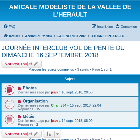
AMICALE MODELISTE DE LA VALLEE DE
L'HERAULT
FAQ
Inscription
Connexion
Accueil
Accueil du forum
CALENDRIER 2018
JOURNÉE INTERCLUB VOL DE PENTE DU DIMANCHE 16 SEPTEMBRE 2018
JOURNÉE INTERCLUB VOL DE PENTE DU
DIMANCHE 16 SEPTEMBRE 2018
Nouveau sujet
Marquer les sujets comme lus
• 3 sujets • Page
1
sur
1
Sujets
Photos
Dernier message par
jean
«
16 sept. 2018, 20:56
Organisation
Dernier message par
Chamy34
«
15 sept. 2018, 22:04
Réponses :
15
Météo
Dernier message par
jean
«
14 sept. 2018, 08:09
Réponses :
2
Nouveau sujet
Marquer les sujets comme lus
• 3 sujets • Page
1
sur
1