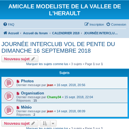
AMICALE MODELISTE DE LA VALLEE DE
L'HERAULT
FAQ
Inscription
Connexion
Accueil
Accueil du forum
CALENDRIER 2018
JOURNÉE INTERCLUB VOL DE PENTE DU DIMANCHE 16 SEPTEMBRE 2018
JOURNÉE INTERCLUB VOL DE PENTE DU
DIMANCHE 16 SEPTEMBRE 2018
Nouveau sujet
Marquer les sujets comme lus
• 3 sujets • Page
1
sur
1
Sujets
Photos
Dernier message par
jean
«
16 sept. 2018, 20:56
Organisation
Dernier message par
Chamy34
«
15 sept. 2018, 22:04
Réponses :
15
Météo
Dernier message par
jean
«
14 sept. 2018, 08:09
Réponses :
2
Nouveau sujet
Marquer les sujets comme lus
• 3 sujets • Page
1
sur
1