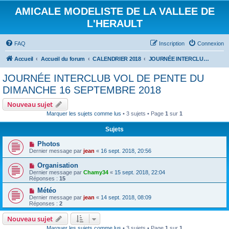
AMICALE MODELISTE DE LA VALLEE DE
L'HERAULT
FAQ
Inscription
Connexion
Accueil
Accueil du forum
CALENDRIER 2018
JOURNÉE INTERCLUB VOL DE PENTE DU DIMANCHE 16 SEPTEMBRE 2018
JOURNÉE INTERCLUB VOL DE PENTE DU
DIMANCHE 16 SEPTEMBRE 2018
Nouveau sujet
Marquer les sujets comme lus
• 3 sujets • Page
1
sur
1
Sujets
Photos
Dernier message par
jean
«
16 sept. 2018, 20:56
Organisation
Dernier message par
Chamy34
«
15 sept. 2018, 22:04
Réponses :
15
Météo
Dernier message par
jean
«
14 sept. 2018, 08:09
Réponses :
2
Nouveau sujet
Marquer les sujets comme lus
• 3 sujets • Page
1
sur
1