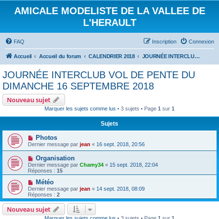
AMICALE MODELISTE DE LA VALLEE DE
L'HERAULT
FAQ
Inscription
Connexion
Accueil
Accueil du forum
CALENDRIER 2018
JOURNÉE INTERCLUB VOL DE PENTE DU DIMANCHE 16 SEPTEMBRE 2018
JOURNÉE INTERCLUB VOL DE PENTE DU
DIMANCHE 16 SEPTEMBRE 2018
Nouveau sujet
Marquer les sujets comme lus
• 3 sujets • Page
1
sur
1
Sujets
Photos
Dernier message par
jean
«
16 sept. 2018, 20:56
Organisation
Dernier message par
Chamy34
«
15 sept. 2018, 22:04
Réponses :
15
Météo
Dernier message par
jean
«
14 sept. 2018, 08:09
Réponses :
2
Nouveau sujet
Marquer les sujets comme lus
• 3 sujets • Page
1
sur
1