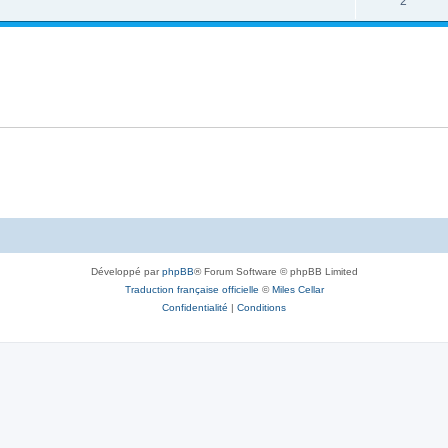
2
Développé par
phpBB
® Forum Software © phpBB Limited
Traduction française officielle
©
Miles Cellar
Confidentialité
|
Conditions