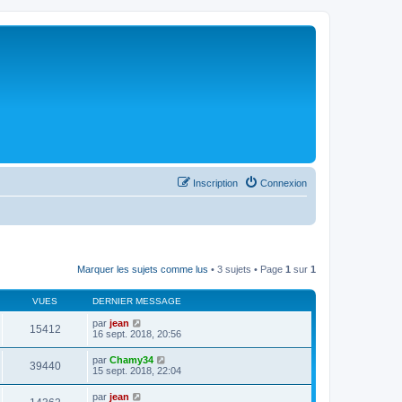
Inscription
Connexion
Marquer les sujets comme lus
• 3 sujets • Page
1
sur
1
VUES
DERNIER MESSAGE
par
jean
15412
16 sept. 2018, 20:56
par
Chamy34
39440
15 sept. 2018, 22:04
par
jean