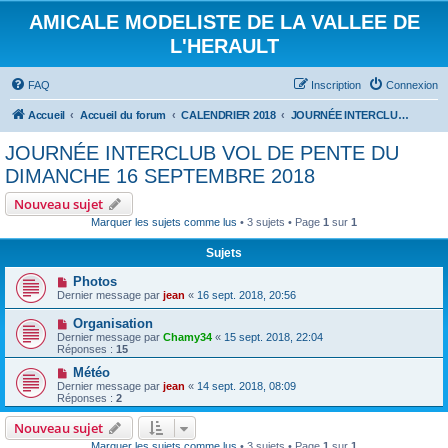
AMICALE MODELISTE DE LA VALLEE DE
L'HERAULT
FAQ
Inscription
Connexion
Accueil
Accueil du forum
CALENDRIER 2018
JOURNÉE INTERCLUB VOL DE PENTE DU DIMANCHE 16 SEPTEMBRE 2018
JOURNÉE INTERCLUB VOL DE PENTE DU
DIMANCHE 16 SEPTEMBRE 2018
Nouveau sujet
Marquer les sujets comme lus
• 3 sujets • Page
1
sur
1
Sujets
Photos
Dernier message par
jean
«
16 sept. 2018, 20:56
Organisation
Dernier message par
Chamy34
«
15 sept. 2018, 22:04
Réponses :
15
Météo
Dernier message par
jean
«
14 sept. 2018, 08:09
Réponses :
2
Nouveau sujet
Marquer les sujets comme lus
• 3 sujets • Page
1
sur
1