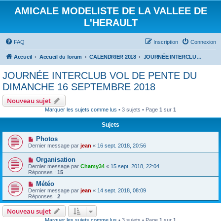
AMICALE MODELISTE DE LA VALLEE DE
L'HERAULT
FAQ
Inscription
Connexion
Accueil
Accueil du forum
CALENDRIER 2018
JOURNÉE INTERCLUB VOL DE PENTE DU DIMANCHE 16 SEPTEMBRE 2018
JOURNÉE INTERCLUB VOL DE PENTE DU
DIMANCHE 16 SEPTEMBRE 2018
Nouveau sujet
Marquer les sujets comme lus
• 3 sujets • Page
1
sur
1
Sujets
Photos
Dernier message par
jean
«
16 sept. 2018, 20:56
Organisation
Dernier message par
Chamy34
«
15 sept. 2018, 22:04
Réponses :
15
Météo
Dernier message par
jean
«
14 sept. 2018, 08:09
Réponses :
2
Nouveau sujet
Marquer les sujets comme lus
• 3 sujets • Page
1
sur
1