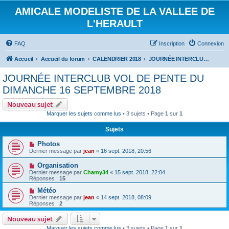
AMICALE MODELISTE DE LA VALLEE DE
L'HERAULT
FAQ
Inscription
Connexion
Accueil
Accueil du forum
CALENDRIER 2018
JOURNÉE INTERCLUB VOL DE PENTE DU DIMANCHE 16 SEPTEMBRE 2018
JOURNÉE INTERCLUB VOL DE PENTE DU
DIMANCHE 16 SEPTEMBRE 2018
Nouveau sujet
Marquer les sujets comme lus
• 3 sujets • Page
1
sur
1
Sujets
Photos
Dernier message par
jean
«
16 sept. 2018, 20:56
Organisation
Dernier message par
Chamy34
«
15 sept. 2018, 22:04
Réponses :
15
Météo
Dernier message par
jean
«
14 sept. 2018, 08:09
Réponses :
2
Nouveau sujet
Marquer les sujets comme lus
• 3 sujets • Page
1
sur
1