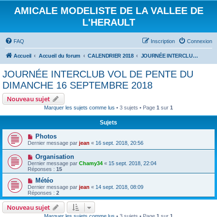
AMICALE MODELISTE DE LA VALLEE DE
L'HERAULT
FAQ
Inscription
Connexion
Accueil
Accueil du forum
CALENDRIER 2018
JOURNÉE INTERCLUB VOL DE PENTE DU DIMANCHE 16 SEPTEMBRE 2018
JOURNÉE INTERCLUB VOL DE PENTE DU
DIMANCHE 16 SEPTEMBRE 2018
Nouveau sujet
Marquer les sujets comme lus
• 3 sujets • Page
1
sur
1
Sujets
Photos
Dernier message par
jean
«
16 sept. 2018, 20:56
Organisation
Dernier message par
Chamy34
«
15 sept. 2018, 22:04
Réponses :
15
Météo
Dernier message par
jean
«
14 sept. 2018, 08:09
Réponses :
2
Nouveau sujet
Marquer les sujets comme lus
• 3 sujets • Page
1
sur
1