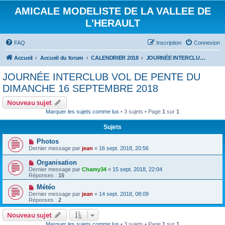
AMICALE MODELISTE DE LA VALLEE DE
L'HERAULT
FAQ
Inscription
Connexion
Accueil
Accueil du forum
CALENDRIER 2018
JOURNÉE INTERCLUB VOL DE PENTE DU DIMANCHE 16 SEPTEMBRE 2018
JOURNÉE INTERCLUB VOL DE PENTE DU
DIMANCHE 16 SEPTEMBRE 2018
Nouveau sujet
Marquer les sujets comme lus
• 3 sujets • Page
1
sur
1
Sujets
Photos
Dernier message par
jean
«
16 sept. 2018, 20:56
Organisation
Dernier message par
Chamy34
«
15 sept. 2018, 22:04
Réponses :
15
Météo
Dernier message par
jean
«
14 sept. 2018, 08:09
Réponses :
2
Nouveau sujet
Marquer les sujets comme lus
• 3 sujets • Page
1
sur
1