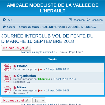
AMICALE MODELISTE DE LA VALLEE DE
L'HERAULT
FAQ
Inscription
Connexion
Accueil
Accueil du forum
CALENDRIER 2018
JOURNÉE INTERCLUB VOL DE PENTE DU DIMANCHE 16 SEPTEMBRE 2018
JOURNÉE INTERCLUB VOL DE PENTE DU
DIMANCHE 16 SEPTEMBRE 2018
Nouveau sujet
Marquer les sujets comme lus
• 3 sujets • Page
1
sur
1
Sujets
Photos
Dernier message par
jean
«
16 sept. 2018, 20:56
Organisation
Dernier message par
Chamy34
«
15 sept. 2018, 22:04
Réponses :
15
Météo
Dernier message par
jean
«
14 sept. 2018, 08:09
Réponses :
2
Nouveau sujet
Marquer les sujets comme lus
• 3 sujets • Page
1
sur
1