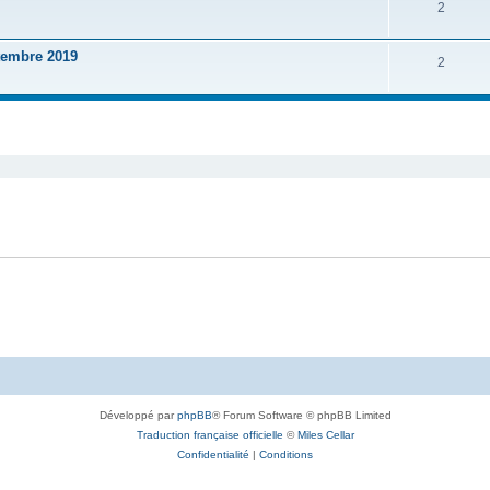
2
embre 2019
2
Développé par
phpBB
® Forum Software © phpBB Limited
Traduction française officielle
©
Miles Cellar
Confidentialité
|
Conditions