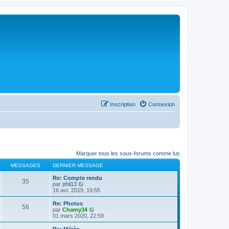
Inscription
Connexion
Marquer tous les sous-forums comme lus
MESSAGES
DERNIER MESSAGE
Re: Compte rendu
35
C
par
phil13
o
16 avr. 2019, 19:55
n
s
Re: Photos
56
u
C
par
Chamy34
l
o
01 mars 2020, 22:59
t
n
e
s