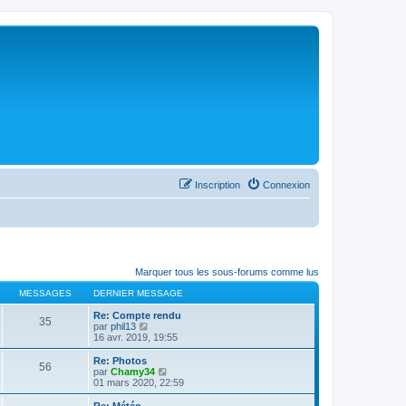
Inscription
Connexion
Marquer tous les sous-forums comme lus
MESSAGES
DERNIER MESSAGE
Re: Compte rendu
35
C
par
phil13
o
16 avr. 2019, 19:55
n
s
Re: Photos
56
u
C
par
Chamy34
l
o
01 mars 2020, 22:59
t
n
e
s