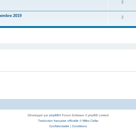
2
embre 2019
2
Développé par
phpBB
® Forum Software © phpBB Limited
Traduction française officielle
©
Miles Cellar
Confidentialité
|
Conditions