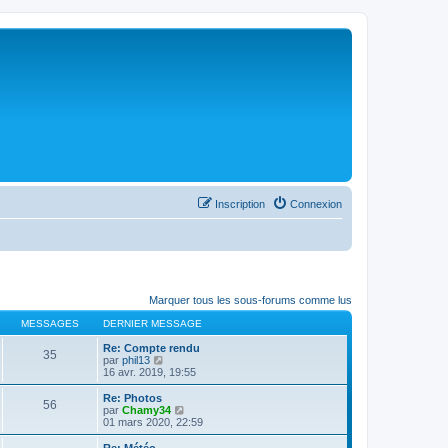
Inscription
Connexion
Marquer tous les sous-forums comme lus
MESSAGES
DERNIER MESSAGE
Re: Compte rendu
35
C
par
phil13
o
16 avr. 2019, 19:55
n
s
Re: Photos
56
u
C
par
Chamy34
l
o
01 mars 2020, 22:59
t
n
e
s