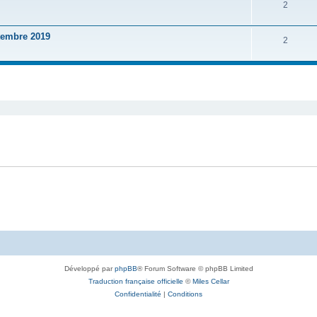
2
embre 2019
2
Développé par
phpBB
® Forum Software © phpBB Limited
Traduction française officielle
©
Miles Cellar
Confidentialité
|
Conditions