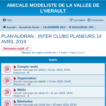
AMICALE MODELISTE DE LA VALLEE DE
L'HERAULT
FAQ
Inscription
Connexion
Accueil
Accueil du forum
CALENDRIER 2019
PLAN'AUDRAN : INTER CLUBS PLANEURS 14 AVRIL 2019
PLAN'AUDRAN : INTER CLUBS PLANEURS 14
AVRIL 2019
Nouveau sujet
Marquer les sujets comme lus
• 4 sujets • Page
1
sur
1
Sujets
Compte rendu
Dernier message par
phil13
«
16 avr. 2019, 19:55
Réponses :
8
Organisation
Dernier message par
mitch
«
14 avr. 2019, 19:48
Réponses :
18
Météo
Dernier message par
olivier D
«
12 avr. 2019, 19:41
Réponses :
4
Bénévoles
Dernier message par
Uncle Jim
«
15 mars 2019, 20:44