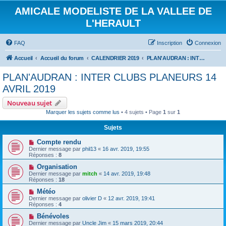
AMICALE MODELISTE DE LA VALLEE DE
L'HERAULT
FAQ
Inscription
Connexion
Accueil
Accueil du forum
CALENDRIER 2019
PLAN'AUDRAN : INTER CLUBS PLANEURS 14 AVRIL 2019
PLAN'AUDRAN : INTER CLUBS PLANEURS 14
AVRIL 2019
Nouveau sujet
Marquer les sujets comme lus
• 4 sujets • Page
1
sur
1
Sujets
Compte rendu
Dernier message par
phil13
«
16 avr. 2019, 19:55
Réponses :
8
Organisation
Dernier message par
mitch
«
14 avr. 2019, 19:48
Réponses :
18
Météo
Dernier message par
olivier D
«
12 avr. 2019, 19:41
Réponses :
4
Bénévoles
Dernier message par
Uncle Jim
«
15 mars 2019, 20:44