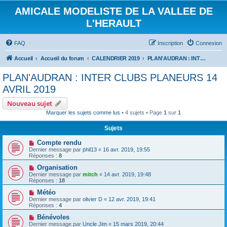
AMICALE MODELISTE DE LA VALLEE DE
L'HERAULT
FAQ
Inscription
Connexion
Accueil
Accueil du forum
CALENDRIER 2019
PLAN'AUDRAN : INTER CLUBS PLANEURS 14 AVRIL 2019
PLAN'AUDRAN : INTER CLUBS PLANEURS 14
AVRIL 2019
Nouveau sujet
Marquer les sujets comme lus
• 4 sujets • Page
1
sur
1
Sujets
Compte rendu
Dernier message par
phil13
«
16 avr. 2019, 19:55
Réponses :
8
Organisation
Dernier message par
mitch
«
14 avr. 2019, 19:48
Réponses :
18
Météo
Dernier message par
olivier D
«
12 avr. 2019, 19:41
Réponses :
4
Bénévoles
Dernier message par
Uncle Jim
«
15 mars 2019, 20:44