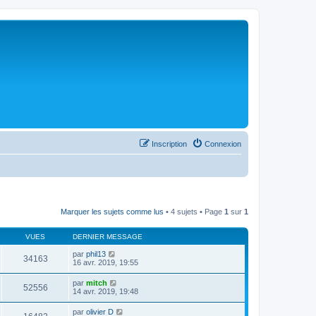
Inscription
Connexion
Marquer les sujets comme lus
• 4 sujets • Page
1
sur
1
VUES
DERNIER MESSAGE
par
phil13
34163
16 avr. 2019, 19:55
par
mitch
52556
14 avr. 2019, 19:48
par
olivier D