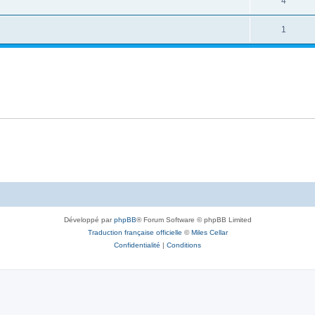
4
1
Développé par
phpBB
® Forum Software © phpBB Limited
Traduction française officielle
©
Miles Cellar
Confidentialité
|
Conditions