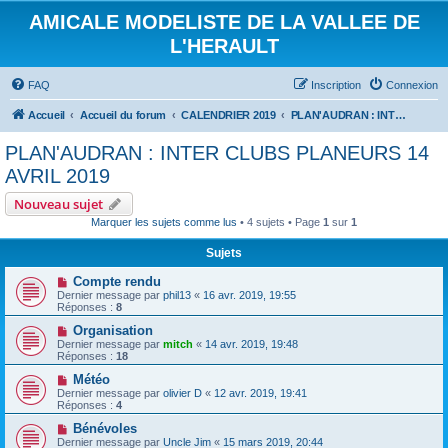
AMICALE MODELISTE DE LA VALLEE DE
L'HERAULT
FAQ
Inscription
Connexion
Accueil
Accueil du forum
CALENDRIER 2019
PLAN'AUDRAN : INTER CLUBS PLANEURS 14 AVRIL 2019
PLAN'AUDRAN : INTER CLUBS PLANEURS 14
AVRIL 2019
Nouveau sujet
Marquer les sujets comme lus
• 4 sujets • Page
1
sur
1
Sujets
Compte rendu
Dernier message par
phil13
«
16 avr. 2019, 19:55
Réponses :
8
Organisation
Dernier message par
mitch
«
14 avr. 2019, 19:48
Réponses :
18
Météo
Dernier message par
olivier D
«
12 avr. 2019, 19:41
Réponses :
4
Bénévoles
Dernier message par
Uncle Jim
«
15 mars 2019, 20:44