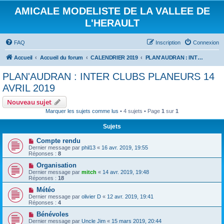
AMICALE MODELISTE DE LA VALLEE DE
L'HERAULT
FAQ
Inscription
Connexion
Accueil
Accueil du forum
CALENDRIER 2019
PLAN'AUDRAN : INTER CLUBS PLANEURS 14 AVRIL 2019
PLAN'AUDRAN : INTER CLUBS PLANEURS 14
AVRIL 2019
Nouveau sujet
Marquer les sujets comme lus
• 4 sujets • Page
1
sur
1
Sujets
Compte rendu
Dernier message par
phil13
«
16 avr. 2019, 19:55
Réponses :
8
Organisation
Dernier message par
mitch
«
14 avr. 2019, 19:48
Réponses :
18
Météo
Dernier message par
olivier D
«
12 avr. 2019, 19:41
Réponses :
4
Bénévoles
Dernier message par
Uncle Jim
«
15 mars 2019, 20:44