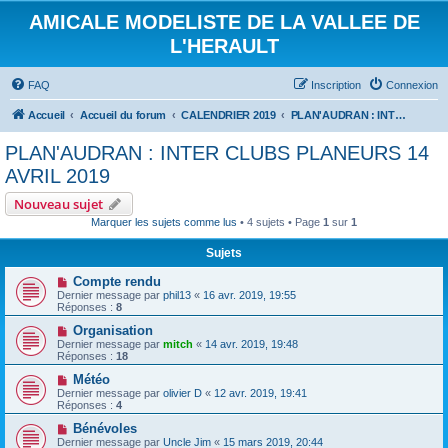
AMICALE MODELISTE DE LA VALLEE DE
L'HERAULT
FAQ
Inscription
Connexion
Accueil
Accueil du forum
CALENDRIER 2019
PLAN'AUDRAN : INTER CLUBS PLANEURS 14 AVRIL 2019
PLAN'AUDRAN : INTER CLUBS PLANEURS 14
AVRIL 2019
Nouveau sujet
Marquer les sujets comme lus
• 4 sujets • Page
1
sur
1
Sujets
Compte rendu
Dernier message par
phil13
«
16 avr. 2019, 19:55
Réponses :
8
Organisation
Dernier message par
mitch
«
14 avr. 2019, 19:48
Réponses :
18
Météo
Dernier message par
olivier D
«
12 avr. 2019, 19:41
Réponses :
4
Bénévoles
Dernier message par
Uncle Jim
«
15 mars 2019, 20:44